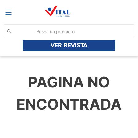
Busca un producto
VER REVISTA
TÉRMINOS MÁS BUSCADOS
1
.
yerba
2
.
aceite
PAGINA NO
3
.
harina
4
.
sp
ENCONTRADA
5
.
ayudin
6
.
azucar
7
.
cif
8
.
poett