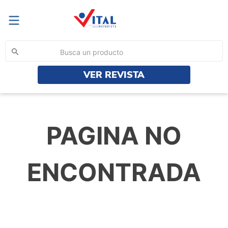
Busca un producto
VER REVISTA
TÉRMINOS MÁS BUSCADOS
1
.
yerba
2
.
aceite
PAGINA NO
3
.
harina
4
.
sp
ENCONTRADA
5
.
ayudin
6
.
cif
7
.
azucar
8
.
sedal