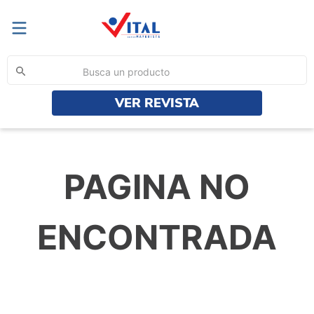
Busca un producto
VER REVISTA
TÉRMINOS MÁS BUSCADOS
1
.
yerba
2
.
aceite
PAGINA NO
3
.
harina
4
.
sp
ENCONTRADA
5
.
ayudin
6
.
azucar
7
.
cif
8
.
poett